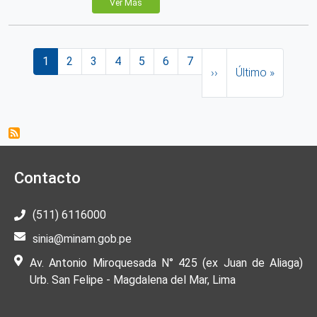
Ver Más
Paginación
Página actual
Página
Página
Página
Página
Página
Página
Siguiente página
Última página
1
2
3
4
5
6
7
››
Último »
Contacto
(511) 6116000
sinia@minam.gob.pe
Av. Antonio Miroquesada N° 425 (ex Juan de Aliaga)
Urb. San Felipe - Magdalena del Mar, Lima