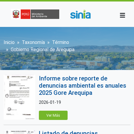
Pasar al contenido principal
Sobrescribir enlaces de ayuda a la n
Inicio
Taxonomía
Término
Gobierno Regional de Arequipa
Informe sobre reporte de
denuncias ambiental es anuales
2025 Gore Arequipa
2026-01-19
Ver Más
Listado de denuncias