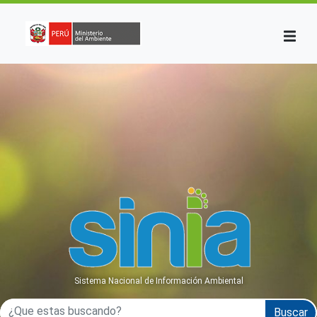
Pasar al contenido principal
Sistema Nacional de Información Ambiental