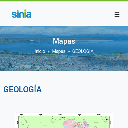
Pasar al contenido principal
Mapas
Sobrescribir enlaces de ayu
Inicio
Mapas
GEOLOGÍA
GEOLOGÍA