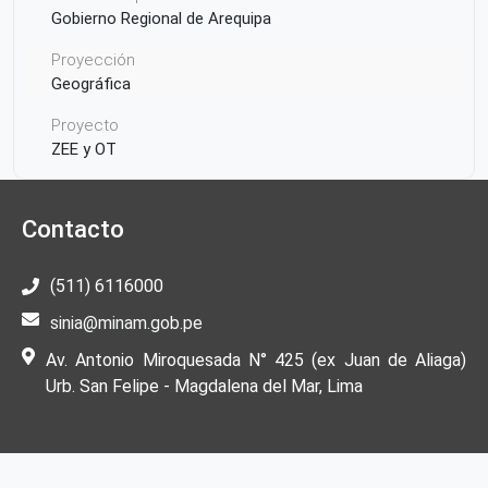
Gobierno Regional de Arequipa
Proyección
Geográfica
Proyecto
ZEE y OT
Ámbito Territorial
Contacto
Perú
(511) 6116000
sinia@minam.gob.pe
Av. Antonio Miroquesada N° 425 (ex Juan de Aliaga)
Urb. San Felipe - Magdalena del Mar, Lima