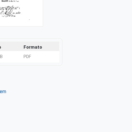
o
Formato
KB
PDF
tem
ter
WhatsApp