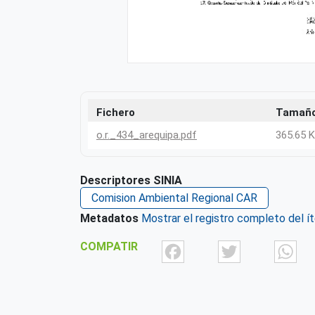
Fichero
Tamañ
o.r._434_arequipa.pdf
365.65 
Descriptores SINIA
Comision Ambiental Regional CAR
Metadatos
Mostrar el registro completo del í
Facebook
Twit
COMPATIR