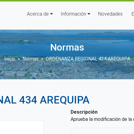
Navegación principal
Acerca de
Información
Novedades
E
Normas
Sobrescribir enlaces de ayuda
Inicio
Normas
ORDENANZA REGIONAL 434 AREQUIPA
AL 434 AREQUIPA
Descripción
Aprueba la modificación de la