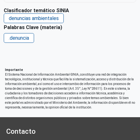
Clasificador temático SINIA
denuncias ambientales
Palabras Clave (materia)
.denuncia
Importante
El Sistema Nacional de Información Ambiental-SINIA, constituye una red de integración
tecnológica, institucional y técnica que facilita la sistematización, acceso y distribución de la
información ambiental, así como el uso e intercambio de información para los procesos de
toma de decisiones y de la gestión ambiental (Art. 35°, Ley N°28611). En este sistema, la
ciudadania y los tomadores de decisiones acceden a información técnica, acedémica y
científica de distintos organismos públicos y privados sobre temas ambientales. Si bien
este portal es administrado por el Ministerio del Ambiente, la información disponible en él no
representa, necesariamente, la opinion oficial de la institución.
Contacto