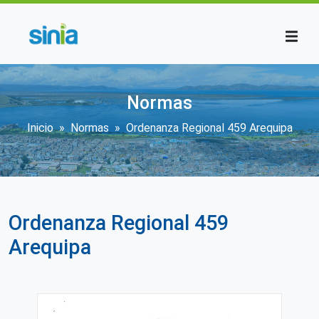
Pasar al contenido principal
Normas
Sobrescribir enlaces de ayuda a la
Inicio
Normas
Ordenanza Regional 459 Arequipa
Ordenanza Regional 459
Arequipa