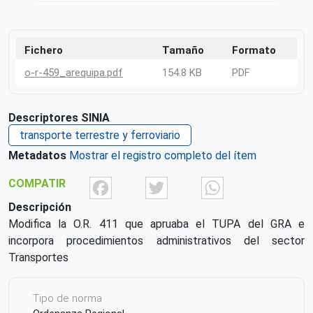
Fichero
Tamaño
Formato
o-r-459_arequipa.pdf
154.8 KB
PDF
Descriptores SINIA
transporte terrestre y ferroviario
Metadatos
Mostrar el registro completo del ítem
Facebook
Twitter
What
COMPATIR
Descripción
Modifica la O.R. 411 que apruaba el TUPA del GRA e
incorpora procedimientos administrativos del sector
Transportes
Tipo de norma