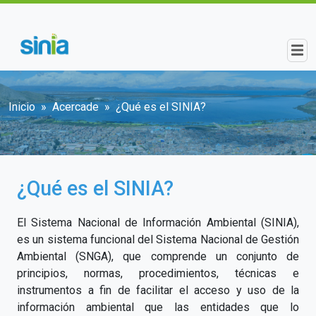
Pasar al contenido principal
Sobrescribir enlaces de ayuda a la n
Inicio
Acercade
¿Qué es el SINIA?
¿Qué es el SINIA?
El Sistema Nacional de Información Ambiental (SINIA),
es un sistema funcional del Sistema Nacional de Gestión
Ambiental (SNGA), que comprende un conjunto de
principios, normas, procedimientos, técnicas e
instrumentos a fin de facilitar el acceso y uso de la
información ambiental que las entidades que lo