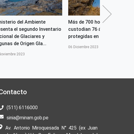
nisterio del Ambiente
Más de 700 hombres y mujere
esenta el segundo Inventario
custodian 76 áreas naturales
cional de Glaciares y
protegidas en nuestro país
gunas de Origen Gla...
06 Diciembre 2023
Noviembre 2023
Contacto
(511) 6116000
sinia@minam.gob.pe
Av. Antonio Miroquesada N° 425 (ex Juan