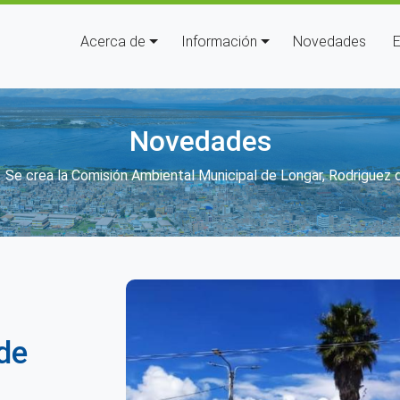
Navegación principal
Acerca de
Información
Novedades
E
Novedades
ir enlaces de ayuda a la navega
Se crea la Comisión Ambiental Municipal de Longar, Rodrigue
de