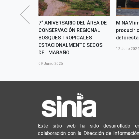
 DÍA
7° ANIVERSARIO DEL ÁREA DE
MINAM im
EDIO
CONSERVACIÓN REGIONAL
producir c
UNA GINCANA
BOSQUES TROPICALES
deforest
ESTACIONALMENTE SECOS
12 Julio 202
DEL MARAÑÓ...
09 Junio 2025
Este sitio web ha sido desarrollado e
colaboración con la Dirección de Información