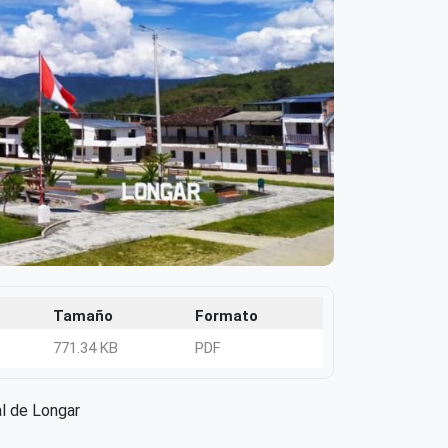
Tamaño
Formato
771.34 KB
PDF
al de Longar