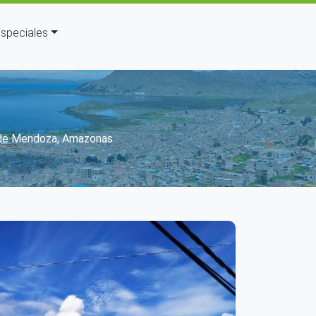
speciales
ción
z de Mendoza, Amazonas