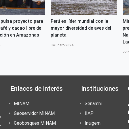
pulsa proyecto para
Perú es líder mundial con la
Mi
afé y cacao libre de
mayor diversidad de aves del
pr
ación en Amazonas
planeta
Na
La
4
04 Enero 2024
22 
Enlaces de interés
Instituciones
MINAM
Senamhi
Geoservidor MINAM
IIAP
n
Geobosques MINAM
Inaigem
,