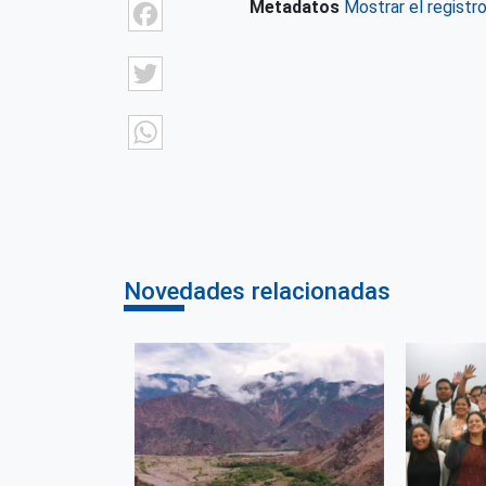
Facebook
Metadatos
Mostrar el registr
Twitter
WhatsApp
Novedades relacionadas