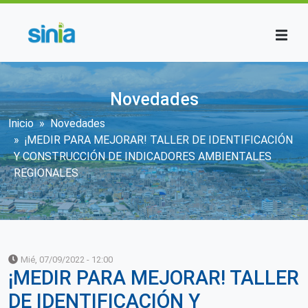
Pasar al contenido principal
Novedades
Sobrescribir enlaces de ayuda a la n
Inicio
Novedades
¡MEDIR PARA MEJORAR! TALLER DE IDENTIFICACIÓN
Y CONSTRUCCIÓN DE INDICADORES AMBIENTALES
REGIONALES
Mié, 07/09/2022 - 12:00
¡MEDIR PARA MEJORAR! TALLER
DE IDENTIFICACIÓN Y