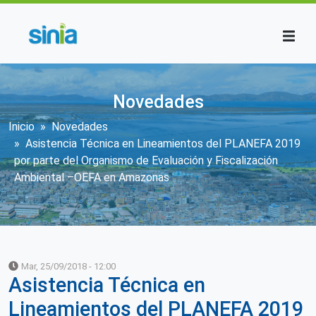
Pasar al contenido principal
Novedades
Sobrescribir enlaces de ayuda a la n
Inicio
Novedades
Asistencia Técnica en Lineamientos del PLANEFA 2019
por parte del Organismo de Evaluación y Fiscalización
Ambiental –OEFA en Amazonas
Mar, 25/09/2018 - 12:00
Asistencia Técnica en
Lineamientos del PLANEFA 2019