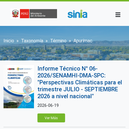
Pasar al contenido principal
Sobrescribir enlaces de ayuda a la n
Inicio
Taxonomía
Término
Apurímac
Informe Técnico N° 06-
2026/SENAMHI-DMA-SPC:
"Perspectivas Climáticas para el
trimestre JULIO - SEPTIEMBRE
2026 a nivel nacional"
2026-06-19
Ver Más