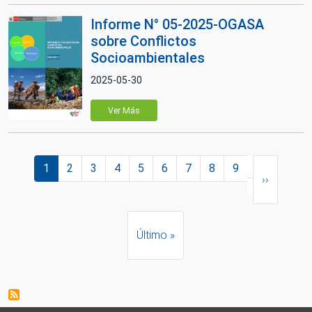
Informe N° 05-2025-OGASA
sobre Conflictos
Socioambientales
2025-05-30
Ver Más
Paginación
Página actual
Página
Página
Página
Página
Página
Página
Página
Página
Siguiente 
1
2
3
4
5
6
7
8
9
…
››
Última página
Último »