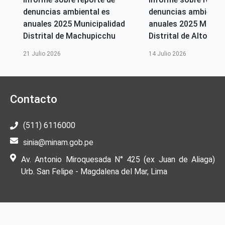
denuncias ambiental es
denuncias ambiental
anuales 2025 Municipalidad
anuales 2025 Munici
Perú
Ucayali
Distrital de Machupicchu
Distrital de Alto Selv
21 Julio 2026
14 Julio 2026
Fecha de publicación
Lun, 03/11/2025 - 12:00
Responsable de la publicación del contenido
Contacto
(Editorial)
Ministerio del Ambiente - MINAM
(511) 6116000
Idioma
Español
sinia@minam.gob.pe
Av. Antonio Miroquesada N° 425 (ex Juan de Aliaga)
Ciudad de Origen
Urb. San Felipe - Magdalena del Mar, Lima
Lima
País de origen de la Publicación o Recurso
Perú
Correo electrónico