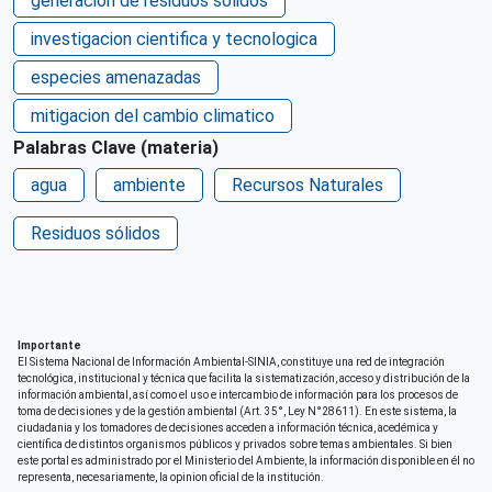
generacion de residuos solidos
Perú
Huancavelica
investigacion cientifica y tecnologica
Perú
Huánuco
especies amenazadas
mitigacion del cambio climatico
Perú
Ica
Palabras Clave (materia)
agua
ambiente
Recursos Naturales
Perú
Junín
Residuos sólidos
Perú
La Libertad
Perú
Lambayeque
Importante
El Sistema Nacional de Información Ambiental-SINIA, constituye una red de integración
tecnológica, institucional y técnica que facilita la sistematización, acceso y distribución de la
Perú
Lima
información ambiental, así como el uso e intercambio de información para los procesos de
toma de decisiones y de la gestión ambiental (Art. 35°, Ley N°28611). En este sistema, la
ciudadania y los tomadores de decisiones acceden a información técnica, acedémica y
científica de distintos organismos públicos y privados sobre temas ambientales. Si bien
Perú
Loreto
este portal es administrado por el Ministerio del Ambiente, la información disponible en él no
representa, necesariamente, la opinion oficial de la institución.