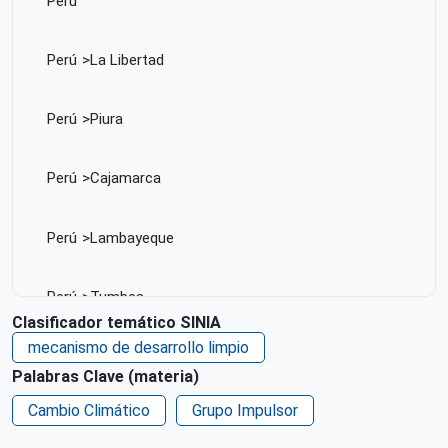
Perú
Perú
La Libertad
Perú
Piura
Perú
Cajamarca
Perú
Lambayeque
Perú
Tumbes
Clasificador temático SINIA
mecanismo de desarrollo limpio
Perú
Ica
Palabras Clave (materia)
Cambio Climático
Grupo Impulsor
Perú
Junín