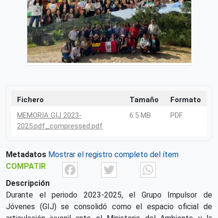
Fichero
Tamaño
Formato
MEMORIA GIJ 2023-
6.5 MB
PDF
2025.pdf_compressed.pdf
Metadatos
Mostrar el registro completo del ítem
Facebook
Twitter
What
COMPATIR
Descripción
Durante el periodo 2023-2025, el Grupo Impulsor de
Jóvenes (GIJ) se consolidó como el espacio oficial de