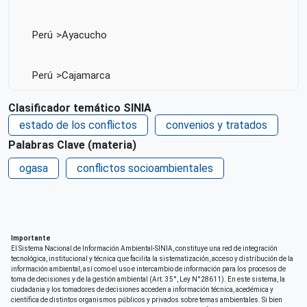
Perú
Ayacucho
Perú
Cajamarca
Clasificador temático SINIA
Perú
Callao
estado de los conflictos
convenios y tratados
Palabras Clave (materia)
Perú
Cusco
ogasa
conflictos socioambientales
Perú
Huancavelica
Perú
Huánuco
Importante
El Sistema Nacional de Información Ambiental-SINIA, constituye una red de integración
tecnológica, institucional y técnica que facilita la sistematización, acceso y distribución de la
información ambiental, así como el uso e intercambio de información para los procesos de
Perú
Ica
toma de decisiones y de la gestión ambiental (Art. 35°, Ley N°28611). En este sistema, la
ciudadania y los tomadores de decisiones acceden a información técnica, acedémica y
científica de distintos organismos públicos y privados sobre temas ambientales. Si bien