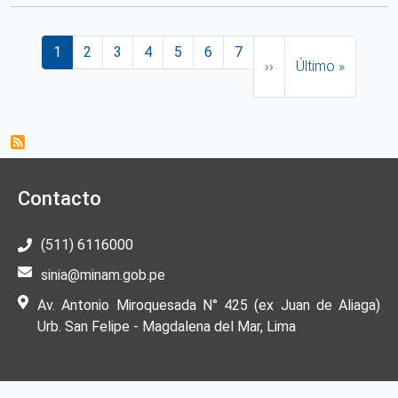
Paginación
Página actual
Página
Página
Página
Página
Página
Página
Siguiente página
Última página
1
2
3
4
5
6
7
››
Último »
Contacto
(511) 6116000
sinia@minam.gob.pe
Av. Antonio Miroquesada N° 425 (ex Juan de Aliaga)
Urb. San Felipe - Magdalena del Mar, Lima