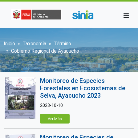
Pasar al contenido principal
Sobrescribir enlaces de ayuda a la n
Inicio
Taxonomía
Término
Gobierno Regional de Ayacucho
Monitoreo de Especies
Forestales en Ecosistemas de
Selva, Ayacucho 2023
2023-10-10
Ver Más
Monitoreo de Especies de