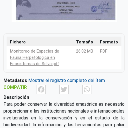
Fichero
Tamaño
Formato
Monitoreo de Especies de
26.82 MB
PDF
Fauna Herpetológica en
Ecosistemas de Selva.pdf
Metadatos
Mostrar el registro completo del ítem
Facebook
Twitter
What
COMPATIR
Descripción
Para poder conservar la diversidad amazónica es necesario
proporcionar a las instituciones nacionales e internacionales
involucradas en la conservación y en el estudio de la
biodiversidad, la información y las herramientas para paliar