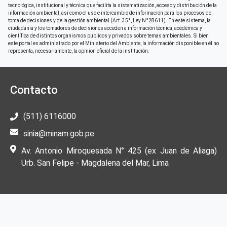
tecnológica, institucional y técnica que facilita la sistematización, acceso y distribución de la
información ambiental, así como el uso e intercambio de información para los procesos de
toma de decisiones y de la gestión ambiental (Art. 35°, Ley N°28611). En este sistema, la
ciudadania y los tomadores de decisiones acceden a información técnica, acedémica y
científica de distintos organismos públicos y privados sobre temas ambientales. Si bien
este portal es administrado por el Ministerio del Ambiente, la información disponible en él no
representa, necesariamente, la opinion oficial de la institución.
Contacto
(511) 6116000
sinia@minam.gob.pe
Av. Antonio Miroquesada N° 425 (ex Juan de Aliaga)
Urb. San Felipe - Magdalena del Mar, Lima