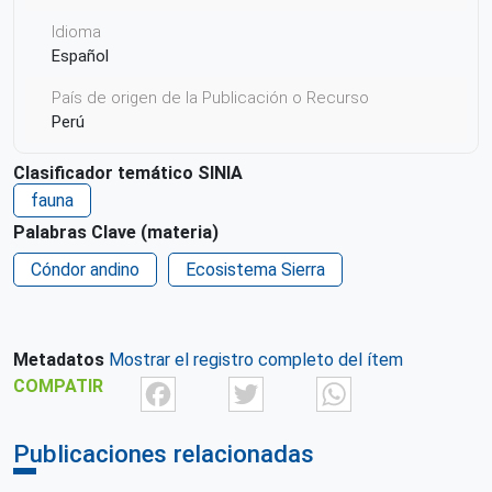
Idioma
Español
País de origen de la Publicación o Recurso
Perú
Derechos de acceso
Clasificador temático SINIA
Acceso irrestricto a todo su contenido
fauna
Repositorio de origen
Palabras Clave (materia)
SIAR Ayacucho
Cóndor andino
Ecosistema Sierra
Metadatos
Mostrar el registro completo del ítem
Facebook
Twitter
What
COMPATIR
Publicaciones relacionadas