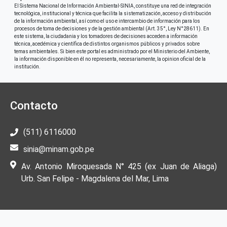
El Sistema Nacional de Información Ambiental-SINIA, constituye una red de integración
tecnológica, institucional y técnica que facilita la sistematización, acceso y distribución
de la información ambiental, así como el uso e intercambio de información para los
procesos de toma de decisiones y de la gestión ambiental (Art. 35°, Ley N°28611). En
este sistema, la ciudadania y los tomadores de decisiones acceden a información
técnica, acedémica y científica de distintos organismos públicos y privados sobre
temas ambientales. Si bien este portal es administrado por el Ministerio del Ambiente,
la información disponible en él no representa, necesariamente, la opinion oficial de la
institución.
Contacto
(511) 6116000
sinia@minam.gob.pe
Av. Antonio Miroquesada N° 425 (ex Juan de Aliaga)
Urb. San Felipe - Magdalena del Mar, Lima