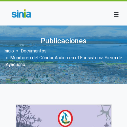
Pasar al contenido principal
Publicaciones
Sobrescribir enlaces de ayuda a la n
Inicio
Documentos
Monitoreo del Cóndor Andino en el Ecosistema Sierra de
Ayacucho