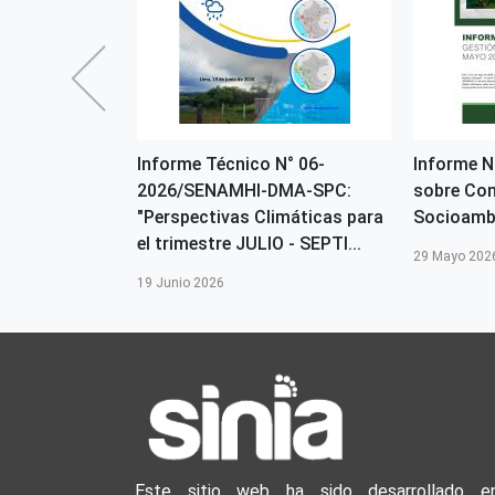
porte de
Informe Técnico N° 06-
Informe 
tal es
2026/SENAMHI-DMA-SPC:
sobre Con
icipalidad
"Perspectivas Climáticas para
Socioamb
iña
el trimestre JULIO - SEPTI...
29 Mayo 202
19 Junio 2026
Este sitio web ha sido desarrollado e