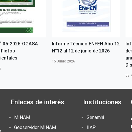
N° 05-2026-OGASA
Informe Técnico ENFEN Año 12
In
flictos
N°12 al 12 de junio de 2026
de
ientales
an
15 Junio 2026
Dis
6
08 
Enlaces de interés
Instituciones
MINAM
Senamhi
Geoservidor MINAM
IIAP
n