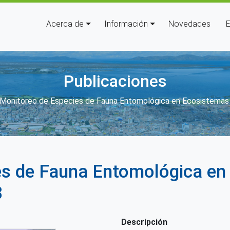
Navegación principal
Acerca de
Información
Novedades
E
Publicaciones
 enlaces de ayuda a la navegac
Monitoreo de Especies de Fauna Entomológica en Ecosistemas
es de Fauna Entomológica en
3
Descripción