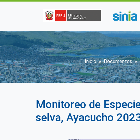
Pasar al contenido principal
Sobrescribir
Inicio
Documentos
Monitoreo de Especi
selva, Ayacucho 202