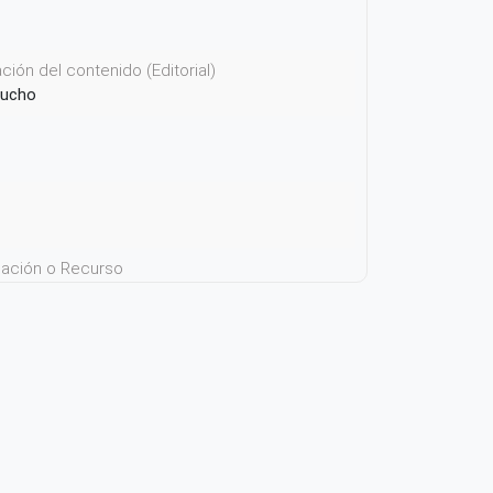
ión del contenido (Editorial)
cucho
icación o Recurso
 su contenido