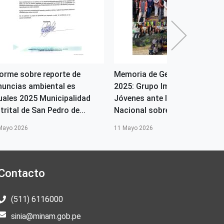
forme sobre reporte de
Memoria de Gestión 2023-
nuncias ambiental es
2025: Grupo Impulsor de
uales 2025 Municipalidad
Jóvenes ante la Comisión
trital de San Pedro de...
Nacional sobre el Cambio Cl...
Mayo 2026
11 Mayo 2026
Contacto
(511) 6116000
sinia@minam.gob.pe