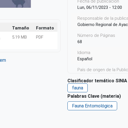
Fecha de publicación
Lun, 06/11/2023 - 12:00
Responsable de la publicac
Gobierno Regional de Aya
Tamaño
Formato
Número de Páginas
a
5.19 MB
PDF
68
Idioma
Español
tem
ter
WhatsApp
País de origen de la Publ
Perú
Clasificador temático SINIA
Derechos de acceso
fauna
Acceso irrestricto a todo
Palabras Clave (materia)
Repositorio de origen
Fauna Entomológica
SIAR Ayacucho