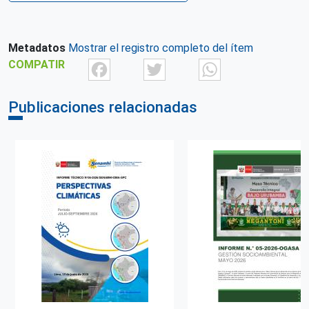
Repositorio de origen
SIAR Ayacucho
Metadatos
Mostrar el registro completo del ítem
Facebook
Twitter
What
COMPATIR
Publicaciones relacionadas