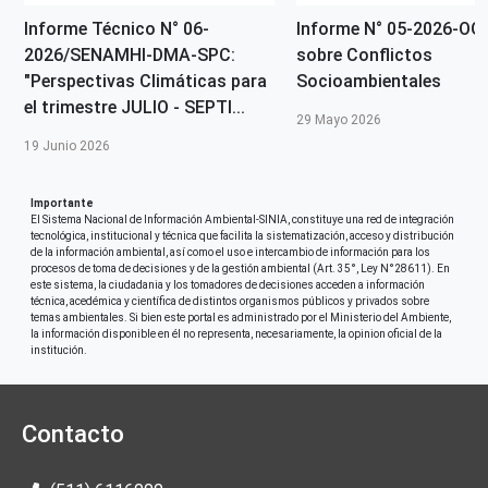
Informe Técnico N° 06-
Informe N° 05-2026-O
2026/SENAMHI-DMA-SPC:
sobre Conflictos
"Perspectivas Climáticas para
Socioambientales
el trimestre JULIO - SEPTI...
29 Mayo 2026
19 Junio 2026
Importante
El Sistema Nacional de Información Ambiental-SINIA, constituye una red de integración
tecnológica, institucional y técnica que facilita la sistematización, acceso y distribución
de la información ambiental, así como el uso e intercambio de información para los
procesos de toma de decisiones y de la gestión ambiental (Art. 35°, Ley N°28611). En
este sistema, la ciudadania y los tomadores de decisiones acceden a información
técnica, acedémica y científica de distintos organismos públicos y privados sobre
temas ambientales. Si bien este portal es administrado por el Ministerio del Ambiente,
la información disponible en él no representa, necesariamente, la opinion oficial de la
institución.
Contacto