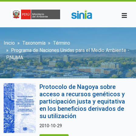
Pasar al contenido principal
Sobrescribir enlaces de ayuda a la n
Inicio
Taxonomía
Término
Programa de Naciones Unidas para el Medio Ambiente -
PNUMA
Protocolo de Nagoya sobre
acceso a recursos genéticos y
participación justa y equitativa
en los beneficios derivados de
su utilización
2010-10-29