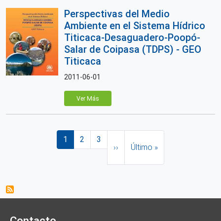
Perspectivas del Medio
Ambiente en el Sistema Hídrico
Titicaca-Desaguadero-Poopó-
Salar de Coipasa (TDPS) - GEO
Titicaca
2011-06-01
Ver Más
Paginación
Página actual
Página
Página
Siguiente página
Última página
1
2
3
››
Último »
Contacto