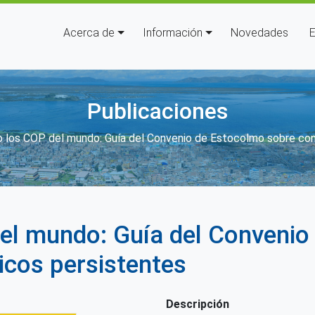
Navegación principal
Acerca de
Información
Novedades
E
Publicaciones
aces de ayuda a la navegación
o los COP del mundo: Guía del Convenio de Estocolmo sobre co
el mundo: Guía del Convenio
cos persistentes
Descripción