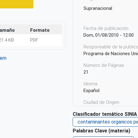
Supranacional
Fecha de publicación
amaño
Formato
Dom, 01/08/2010 - 12:00
21.4 KB
PDF
Responsable de la publicac
Programa de Naciones Uni
tem
ter
WhatsApp
Número de Páginas
21
Idioma
Español
Ciudad de Origen
Ginebra
Clasificador temático SINIA
País de origen de la Publ
contaminantes organicos p
Suiza
Palabras Clave (materia)