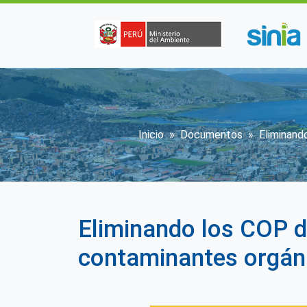
Pasar al contenido principal
Sobrescribir enl
Inicio
Documentos
Eliminand
Eliminando los COP d
contaminantes orgáni