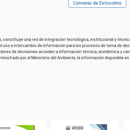
Derechos de acceso
Convenio de Estocolmo
Acceso irrestricto a todo
Repositorio de origen
SINIA MINAM
 constituye una red de integración tecnológica, institucional y técnica
el uso e intercambio de información para los procesos de toma de decis
adores de decisiones acceden a información técnica, acedémica y cien
nistrado por el Ministerio del Ambiente, la información disponible en 