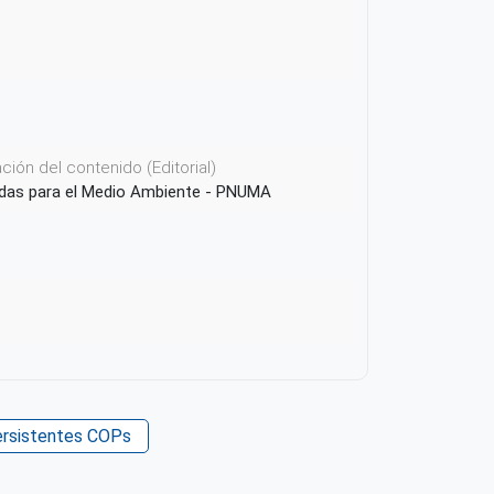
ión del contenido (Editorial)
das para el Medio Ambiente - PNUMA
icación o Recurso
ersistentes COPs