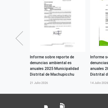
2026-OGASA
Informe sobre reporte de
Informe s
denuncias ambiental es
denuncias
s
anuales 2025 Municipalidad
anuales 2
Distrital de Machupicchu
Distrital d
21 Julio 2026
14 Julio 202