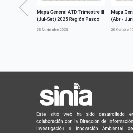
Densidad ATD
Mapa General ATD Trimestre III
Mapa Gene
l-Set) 2025
(Jul-Set) 2025 Región Pasco
(Abr - Ju
28 Noviembre 2025
30 Octubre 2
Este sitio web ha sido desarrollado e
colaboración con la Dirección de Información
Investigación e Innovación Ambiental de