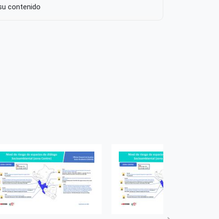
 su contenido
rg/licenses/by/4.0/
 recurso
co
Puerto Bermudez