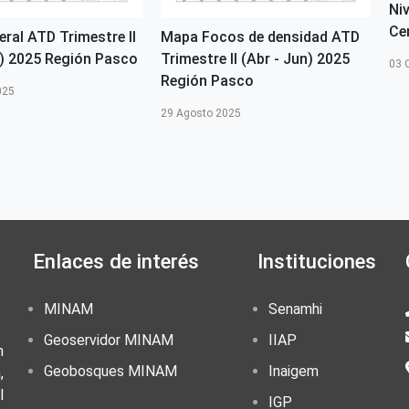
Ni
Ce
ral ATD Trimestre II
Mapa Focos de densidad ATD
n) 2025 Región Pasco
Trimestre II (Abr - Jun) 2025
03 
Región Pasco
025
29 Agosto 2025
Enlaces de interés
Instituciones
MINAM
Senamhi
Geoservidor MINAM
IIAP
n
Geobosques MINAM
Inaigem
,
l
IGP