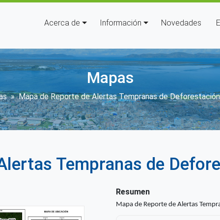
Navegación principal
Acerca de
Información
Novedades
E
Mapas
cribir enlaces de ayuda a la na
as
Mapa de Reporte de Alertas Tempranas de Deforestación
Alertas Tempranas de Defore
Resumen
Mapa de Reporte de Alertas Tempra