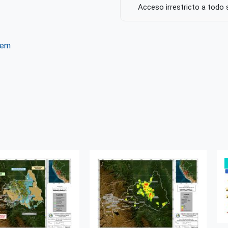
Acceso irrestricto a todo
Condición de licencia
https://creativecommons.o
tem
ter
WhatsApp
Autor de la publicación o
Gobierno Regional de Pas
Metología de elaboración
Geobosques (ATD)
Ámbito Territorial
Perú
Pasco
Oxapampa