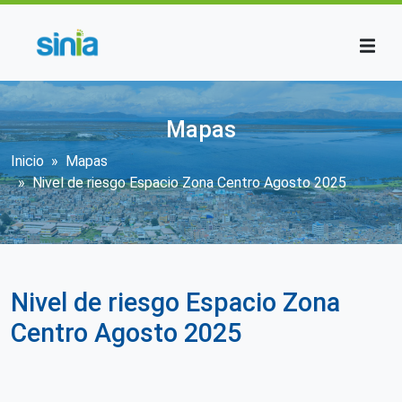
Pasar al contenido principal
Mapas
Sobrescribir enlaces de ayuda a la n
Inicio
Mapas
Nivel de riesgo Espacio Zona Centro Agosto 2025
Nivel de riesgo Espacio Zona
Centro Agosto 2025