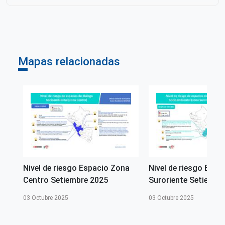
Proyección
Geográfica
Ámbito Territorial
Perú
Áncash
Mapas relacionadas
Perú
Junín
Perú
Lima
Perú
Pasco
na
Nivel de riesgo Espacio Zona
Nivel de riesgo Espa
Centro Setiembre 2025
Suroriente Setiembr
03 Octubre 2025
03 Octubre 2025