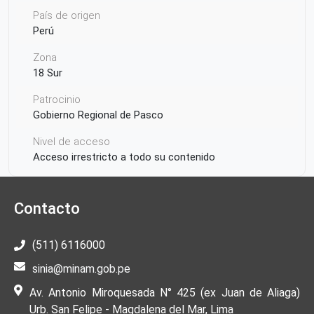
País de origen
Perú
Zona
18 Sur
Patrocinio
Gobierno Regional de Pasco
Nivel de acceso
Acceso irrestricto a todo su contenido
Condición de licencia
https://creativecommons.org/licenses/by/4.0/
Contacto
Autor de la publicación o recurso
Gobierno Regional de Pasco
(511) 6116000
Ámbito Territorial
sinia@minam.gob.pe
Perú
Pasco
Oxapampa
Puerto Bermudez
Av. Antonio Miroquesada N° 425 (ex Juan de Aliaga)
Urb. San Felipe - Magdalena del Mar, Lima