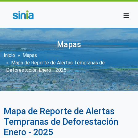
Pasar al contenido principal
Mapas
Sobrescribir enlaces de ayuda a la n
Inicio
Mapas
Mapa de Reporte de Alertas Tempranas de
Deforestación Enero - 2025
Mapa de Reporte de Alertas
Tempranas de Deforestación
Enero - 2025