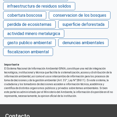
infraestructura de residuos solidos
cobertura boscosa
conservacion de los bosques
perdida de ecosistemas
superficie deforestada
actividad minero metalurgica
gasto publico ambiental
denuncias ambientales
fiscalizacion ambiental
Importante
El Sistema Nacional de Información Ambiental-SINIA, constituye una red de integración
tecnológica, institucional y técnica que facilita la sistematización, acceso y distribución de la
información ambiental, así como el uso e intercambio de información para los procesos de
toma de decisiones y de la gestión ambiental (Art. 35°, Ley N°28611). En este sistema, la
ciudadania y los tomadores de decisiones acceden a información técnica, acedémica y
científica de distintos organismos públicos y privados sobre temas ambientales. Si bien
este portal es administrado por el Ministerio del Ambiente, la información disponible en él no
representa, necesariamente, la opinion oficial de la institución.
Contacto