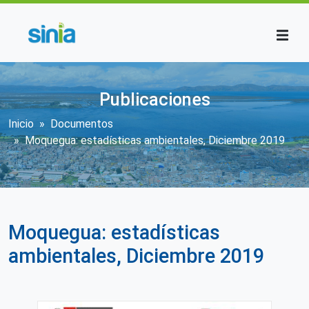
Pasar al contenido principal
Publicaciones
Sobrescribir enlaces de ayuda a la n
Inicio
Documentos
Moquegua: estadísticas ambientales, Diciembre 2019
Moquegua: estadísticas
ambientales, Diciembre 2019