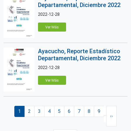
Departamental, Diciembre 2022
2022-12-28
Ver Más
Ayacucho, Reporte Estadístico
Departamental, Diciembre 2022
2022-12-28
Ver Más
Paginación
Página actual
Página
Página
Página
Página
Página
Página
Página
Página
Siguiente 
1
2
3
4
5
6
7
8
9
…
››