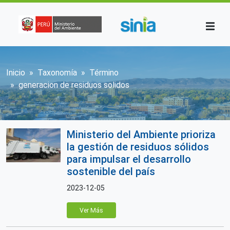
Pasar al contenido principal
Sobrescribir enlaces de ayuda a la n
Inicio
Taxonomía
Término
generacion de residuos solidos
Ministerio del Ambiente prioriza
la gestión de residuos sólidos
para impulsar el desarrollo
sostenible del país
2023-12-05
Ver Más