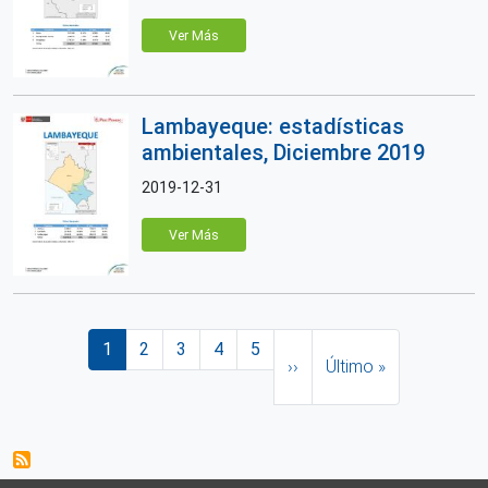
Ver Más
Lambayeque: estadísticas
ambientales, Diciembre 2019
2019-12-31
Ver Más
Paginación
Página actual
Página
Página
Página
Página
Siguiente página
Última página
1
2
3
4
5
››
Último »