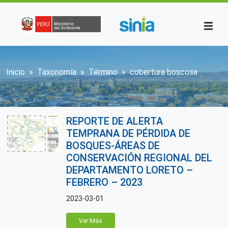
Pasar al contenido principal
Sobrescribir enlaces de ayuda a la n
Inicio
Taxonomía
Término
cobertura boscosa
REPORTE DE ALERTA
TEMPRANA DE PÉRDIDA DE
BOSQUES-ÁREAS DE
CONSERVACIÓN REGIONAL DEL
DEPARTAMENTO LORETO –
FEBRERO – 2023
2023-03-01
Ver Más