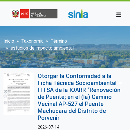
Pasar al contenido principal
Sobrescribir enlaces de ayuda a la n
Inicio
Taxonomía
Término
estudios de impacto ambiental
Otorgar la Conformidad a la
Ficha Técnica Socioambiental –
FITSA de la IOARR “Renovación
de Puente; en el (la) Camino
Vecinal AP-527 el Puente
Machucara del Distrito de
Porvenir
2026-07-14