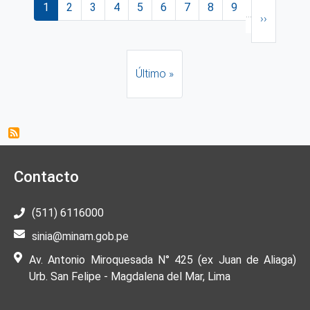
Página actual
Página
Página
Página
Página
Página
Página
Página
Página
Siguiente 
1
2
3
4
5
6
7
8
9
…
››
Última página
Último »
Contacto
(511) 6116000
sinia@minam.gob.pe
Av. Antonio Miroquesada N° 425 (ex Juan de Aliaga)
Urb. San Felipe - Magdalena del Mar, Lima