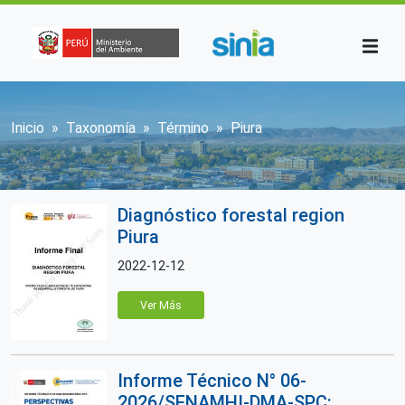
Pasar al contenido principal
Sobrescribir enlaces de ayuda a la n
Inicio
Taxonomía
Término
Piura
Diagnóstico forestal region
Piura
2022-12-12
Ver Más
Informe Técnico N° 06-
2026/SENAMHI-DMA-SPC: