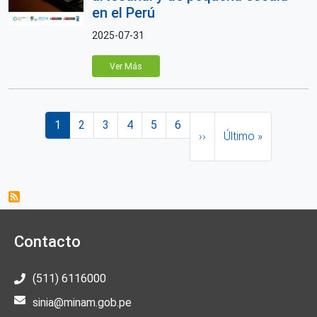
en el Perú
2025-07-31
Ver Más
Paginación
Página actual
Página
Página
Página
Página
Página
Siguiente página
Última página
1
2
3
4
5
6
››
Último »
Contacto
(511) 6116000
sinia@minam.gob.pe