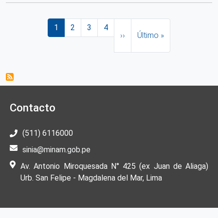
Paginación
Página actual
Página
Página
Página
Siguiente página
Última página
1
2
3
4
››
Último »
Contacto
(511) 6116000
sinia@minam.gob.pe
Av. Antonio Miroquesada N° 425 (ex Juan de Aliaga)
Urb. San Felipe - Magdalena del Mar, Lima