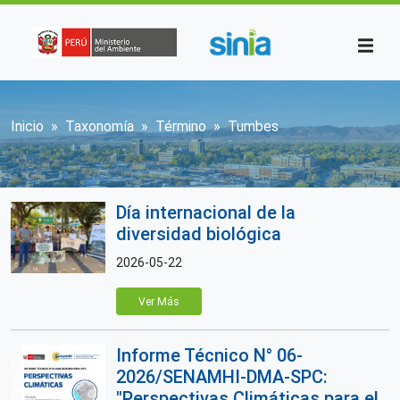
Pasar al contenido principal
Sobrescribir enlaces de ayuda a la n
Inicio
Taxonomía
Término
Tumbes
Día internacional de la
diversidad biológica
2026-05-22
Ver Más
Informe Técnico N° 06-
2026/SENAMHI-DMA-SPC:
"Perspectivas Climáticas para el