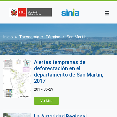
Pasar al contenido principal
Sobrescribir enlaces de ayuda a la n
Inicio
Taxonomía
Término
San Martín
Alertas tempranas de
deforestación en el
departamento de San Martín,
2017
2017-05-29
Ver Más
La Autoridad Regional