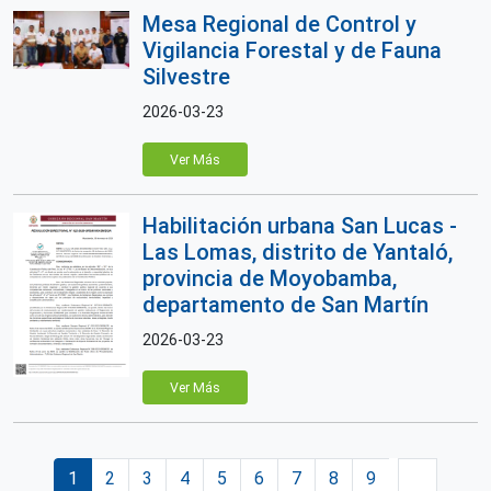
Mesa Regional de Control y
Vigilancia Forestal y de Fauna
Silvestre
2026-03-23
Ver Más
Habilitación urbana San Lucas -
Las Lomas, distrito de Yantaló,
provincia de Moyobamba,
departamento de San Martín
2026-03-23
Ver Más
Paginación
Página actual
Página
Página
Página
Página
Página
Página
Página
Página
Siguiente 
1
2
3
4
5
6
7
8
9
…