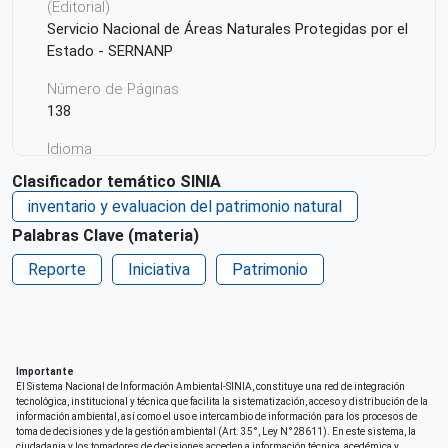
(Editorial)
Servicio Nacional de Áreas Naturales Protegidas por el
Estado - SERNANP
Número de Páginas
138
Idioma
Español
Clasificador temático SINIA
inventario y evaluacion del patrimonio natural
Ciudad de Origen
Lima
Palabras Clave (materia)
Reporte
País de origen de la Publicación o Recurso
Iniciativa
Patrimonio
Perú
Citación de la publicación
Sernanp (2022)
Importante
Patrocinio
El Sistema Nacional de Información Ambiental-SINIA, constituye una red de integración
tecnológica, institucional y técnica que facilita la sistematización, acceso y distribución de la
Fondo Nacional para Áreas Naturales Protegidas por el
información ambiental, así como el uso e intercambio de información para los procesos de
Estado - PROFONANPE
toma de decisiones y de la gestión ambiental (Art. 35°, Ley N°28611). En este sistema, la
ciudadania y los tomadores de decisiones acceden a información técnica, acedémica y