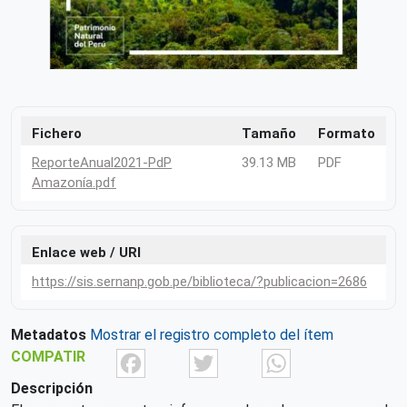
Fichero
Tamaño
Formato
ReporteAnual2021-PdP
39.13 MB
PDF
Amazonía.pdf
Enlace web / URI
https://sis.sernanp.gob.pe/biblioteca/?publicacion=2686
Metadatos
Mostrar el registro completo del ítem
Facebook
Twitter
What
COMPATIR
Descripción