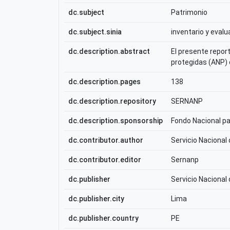
dc.subject
Patrimonio
dc.subject.sinia
inventario y evalu
dc.description.abstract
El presente repor
protegidas (ANP)
dc.description.pages
138
dc.description.repository
SERNANP
dc.description.sponsorship
Fondo Nacional p
dc.contributor.author
Servicio Nacional
dc.contributor.editor
Sernanp
dc.publisher
Servicio Nacional
dc.publisher.city
Lima
dc.publisher.country
PE