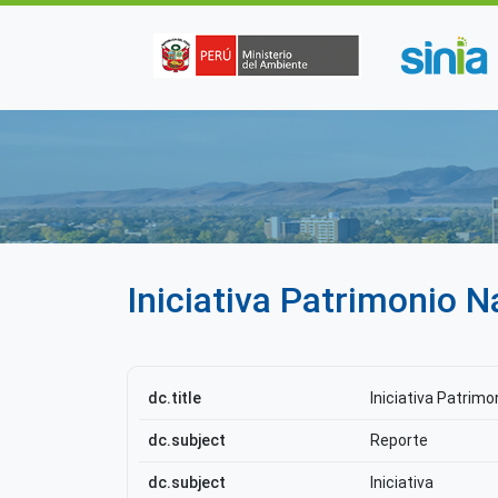
Pasar al contenido principal
Iniciativa Patrimonio 
dc.title
Iniciativa Patrim
dc.subject
Reporte
dc.subject
Iniciativa