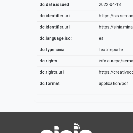
dc.date.issued
2022-04-18
dc.identifier.uri:
https://sis.serna
dc.identifier.url
https://sinia.mi
dc.language.iso:
es
dc.type.sinia
text/reporte
dc.rights
info:eurepo/sem
dc.rights.uri
https://creative
dc.format
application/pdf