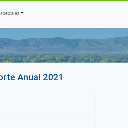
speciales
uda a la navegación
porte Anual 2021