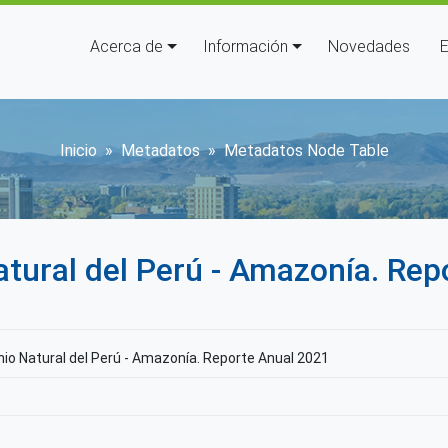
Navegación principal
Acerca de
Información
Novedades
E
Sobrescribir enlaces de ay
Inicio
Metadatos
Metadatos Node Table
Natural del Perú - Amazonía. Re
onio Natural del Perú - Amazonía. Reporte Anual 2021