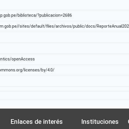
np.gob.pe/biblioteca/?publicacion=2686
nam.gob.pe//sites/default/files/archivos/public/docs/ReporteAnu
antics/openAccess
commons.org/licenses/by/4.0/
Enlaces de interés
Instituciones