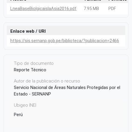
LneaBaseBiolgicaislaAsia2016.pdf
7.95 MB
PDF
Enlace web / URI
https://sis.sernanp.gob.pe/biblioteca/?publicacion=2466
Tipo de documento
Reporte Técnico
Autor de la publicación o recurso
Servicio Nacional de Áreas Naturales Protegidas por el
Estado - SERNANP
Ubigeo INEI
Perú