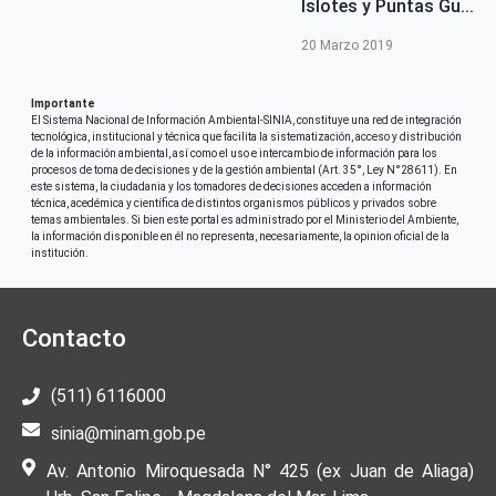
Islotes y Puntas Gu...
20 Marzo 2019
Importante
El Sistema Nacional de Información Ambiental-SINIA, constituye una red de integración
tecnológica, institucional y técnica que facilita la sistematización, acceso y distribución
de la información ambiental, así como el uso e intercambio de información para los
procesos de toma de decisiones y de la gestión ambiental (Art. 35°, Ley N°28611). En
este sistema, la ciudadania y los tomadores de decisiones acceden a información
técnica, acedémica y científica de distintos organismos públicos y privados sobre
temas ambientales. Si bien este portal es administrado por el Ministerio del Ambiente,
la información disponible en él no representa, necesariamente, la opinion oficial de la
institución.
Contacto
(511) 6116000
sinia@minam.gob.pe
Av. Antonio Miroquesada N° 425 (ex Juan de Aliaga)