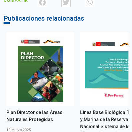
Facebook
Twitter
What
COMPATIR
Patrocinio
Servicio Nacional de Áreas Naturales Protegidas por el
Publicaciones relacionadas
Estado - SERNANP
Correo electrónico
sernanp@sernanp.gob.pe
Derechos de acceso
Acceso irrestricto a todo su contenido
Repositorio de origen
SERNANP
Plan Director de las Áreas
Línea Base Biológica Te
Naturales Protegidas
y Marina de la Reserva
Nacional Sistema de Isl
18 Marzo 2025