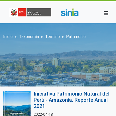
Pasar al contenido principal
Sobrescribir enlaces de ayuda a la n
Inicio
Taxonomía
Término
Patrimonio
Iniciativa Patrimonio Natural del
Perú - Amazonía. Reporte Anual
2021
2022-04-18