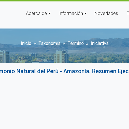
Navegación principal
Acerca de
Información
Novedades
E
Sobrescribir enlaces de a
Inicio
Taxonomía
Término
Iniciativa
rimonio Natural del Perú - Amazonía. Resumen Eje