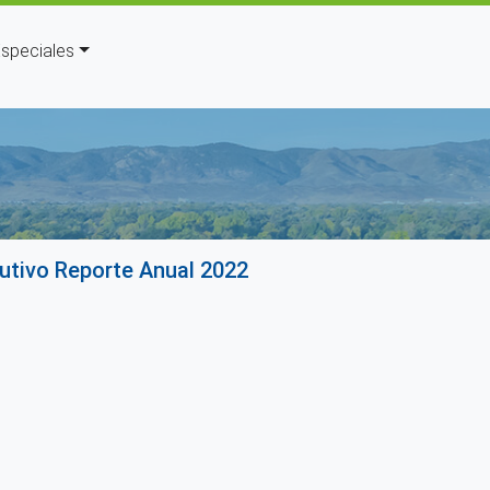
speciales
yuda a la navegación
cutivo Reporte Anual 2022