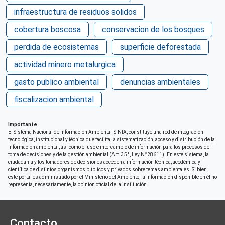
infraestructura de residuos solidos
cobertura boscosa
conservacion de los bosques
perdida de ecosistemas
superficie deforestada
actividad minero metalurgica
gasto publico ambiental
denuncias ambientales
fiscalizacion ambiental
Importante
El Sistema Nacional de Información Ambiental-SINIA, constituye una red de integración
tecnológica, institucional y técnica que facilita la sistematización, acceso y distribución de la
información ambiental, así como el uso e intercambio de información para los procesos de
toma de decisiones y de la gestión ambiental (Art. 35°, Ley N°28611). En este sistema, la
ciudadania y los tomadores de decisiones acceden a información técnica, acedémica y
científica de distintos organismos públicos y privados sobre temas ambientales. Si bien
este portal es administrado por el Ministerio del Ambiente, la información disponible en él no
representa, necesariamente, la opinion oficial de la institución.
Contacto