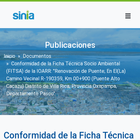
Pasar al contenido principal
Publicaciones
Sobrescribir enlaces de ayuda a la n
Inicio
Documentos
Conformidad de la Ficha Técnica Socio Ambiental
(FITSA) de la IOARR: "Renovación de Puente; En El(La)
Camino Vecinal R-190359, Km 00+900 (Puente Alto
Cacazu) Distrito de Villa Rica, Provincia Oxapampa,
Departamento Pasco".
Conformidad de la Ficha Técnica