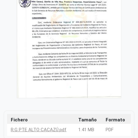
Fichero
Tamaño
Formato
R.G PTE ALTO CACAZÚ.pdf
1.41 MB
PDF