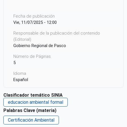
Fecha de publicación
Vie, 11/07/2025 - 12:00
Responsable de la publicación del contenido
(Editorial)
Gobierno Regional de Pasco
Número de Páginas
5
Idioma
Español
Ciudad de Origen
Clasificador temático SINIA
San Juan Pampa
educacion ambiental formal
País de origen de la Publicación o Recurso
Palabras Clave (materia)
Perú
Certificación Ambiental
Patrocinio