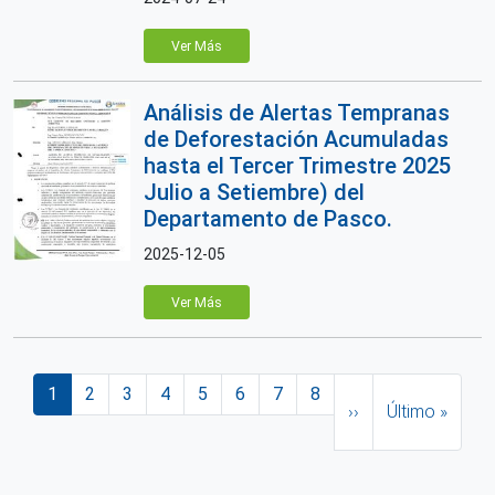
Ver Más
Análisis de Alertas Tempranas
de Deforestación Acumuladas
hasta el Tercer Trimestre 2025
Julio a Setiembre) del
Departamento de Pasco.
2025-12-05
Ver Más
Paginación
Página actual
Página
Página
Página
Página
Página
Página
Página
Siguiente página
Última página
1
2
3
4
5
6
7
8
››
Último »