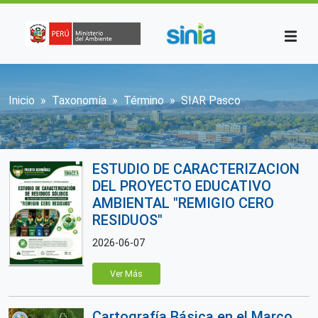
Pasar al contenido principal
Sobrescribir enlaces de ayuda a la n
Inicio
Taxonomía
Término
SIAR Pasco
ESTUDIO DE CARACTERIZACION
DEL PROYECTO EDUCATIVO
AMBIENTAL "REMIGIO CERO
RESIDUOS"
2026-06-07
Ver Más
Cartografía Básica en el Marco