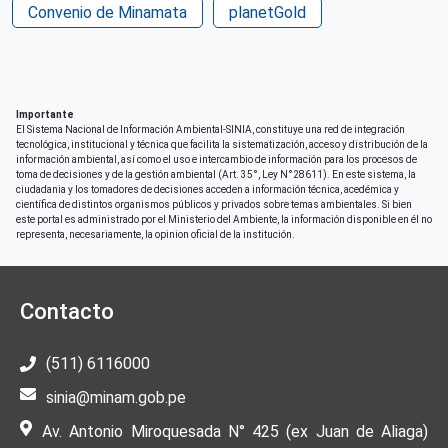
Convenio de Minamata
planetGold
Español
País de origen de la Publicación o Recurso
Perú
Patrocinio
Importante
El Sistema Nacional de Información Ambiental-SINIA, constituye una red de integración
planetGOLD Perú
tecnológica, institucional y técnica que facilita la sistematización, acceso y distribución de la
información ambiental, así como el uso e intercambio de información para los procesos de
Derechos de acceso
toma de decisiones y de la gestión ambiental (Art. 35°, Ley N°28611). En este sistema, la
ciudadania y los tomadores de decisiones acceden a información técnica, acedémica y
Acceso irrestricto a todo su contenido
científica de distintos organismos públicos y privados sobre temas ambientales. Si bien
este portal es administrado por el Ministerio del Ambiente, la información disponible en él no
Repositorio de origen
representa, necesariamente, la opinion oficial de la institución.
SINIA
Contacto
(511) 6116000
sinia@minam.gob.pe
Av. Antonio Miroquesada N° 425 (ex Juan de Aliaga)