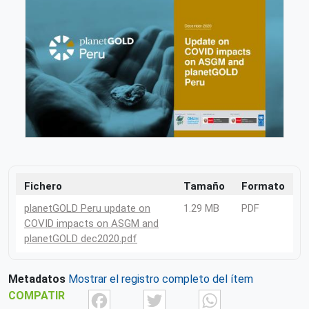
Fichero
Tamaño
Formato
planetGOLD Peru update on
1.29 MB
PDF
COVID impacts on ASGM and
planetGOLD dec2020.pdf
Metadatos
Mostrar el registro completo del ítem
Facebook
Twitter
What
COMPATIR