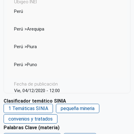
Ubigeo INEI
Perú
Perú
Arequipa
Perú
Piura
Perú
Puno
Fecha de publicación
Vie, 04/12/2020 - 12:00
Clasificador temático SINIA
Responsable de la publicación del contenido
1 Temáticas SINIA
pequeña mineria
(Editorial)
Ministerio del Ambiente - MINAM
convenios y tratados
Ministerio de Energía y Minas - MEM
Palabras Clave (materia)
Idioma