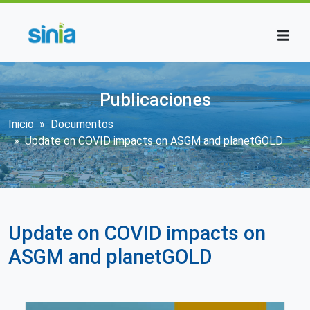
Pasar al contenido principal
Publicaciones
Sobrescribir enlaces de ayuda a la n
Inicio
Documentos
Update on COVID impacts on ASGM and planetGOLD
Update on COVID impacts on
ASGM and planetGOLD