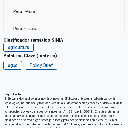
Perú
Piura
Perú
Tacna
Clasificador temático SINIA
agricultura
Fecha de publicación
Mié, 03/12/2025 - 12:00
Palabras Clave (materia)
Responsable de la publicación del contenido
agua
Policy Brief
(Editorial)
Grupo Impulsor de Acción Climática de la Academia
Idioma
Español
Importante
El Sistema Nacional de Información Ambiental-SINIA, constituye una red de integración
tecnológica, institucional y técnica que facilita la sistematización, acceso y distribución de la
País de origen de la Publicación o Recurso
información ambiental, así como el uso e intercambio de información para los procesos de
Perú
toma de decisiones y de la gestión ambiental (Art. 35°, Ley N°28611). En este sistema, la
ciudadania y los tomadores de decisiones acceden a información técnica, acedémica y
científica de distintos organismos públicos y privados sobre temas ambientales. Si bien
Correo electrónico
este portal es administrado por el Ministerio del Ambiente, la información disponible en él no