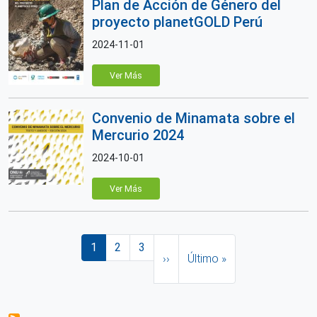
Plan de Acción de Género del
proyecto planetGOLD Perú
2024-11-01
Ver Más
Convenio de Minamata sobre el
Mercurio 2024
2024-10-01
Ver Más
Paginación
Página actual
Página
Página
Siguiente página
Última página
1
2
3
››
Último »