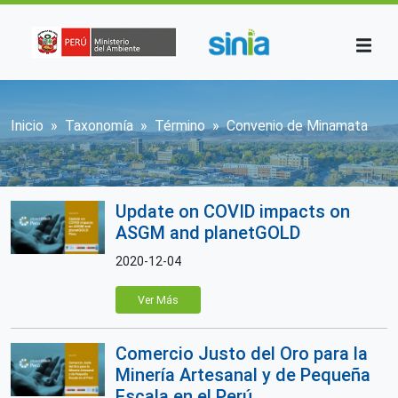
Pasar al contenido principal
Sobrescribir enlaces de ayuda a la n
Inicio
Taxonomía
Término
Convenio de Minamata
Update on COVID impacts on
ASGM and planetGOLD
2020-12-04
Ver Más
Comercio Justo del Oro para la
Minería Artesanal y de Pequeña
Escala en el Perú