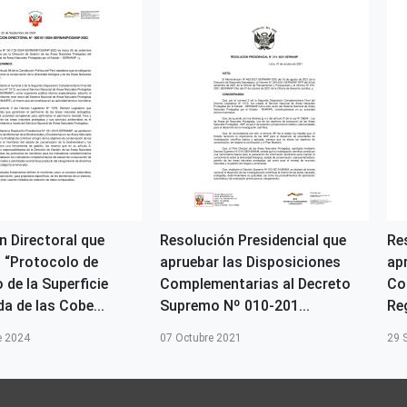
n Directoral que
Resolución Presidencial que
Re
l “Protocolo de
apruebar las Disposiciones
ap
 de la Superficie
Complementarias al Decreto
Co
a de las Cobe...
Supremo Nº 010-201...
Reg
e 2024
07 Octubre 2021
29 