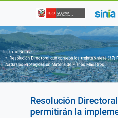
Pasar al contenido principal
Sobrescribir enlaces de ayuda
Inicio
Normas
Resolución Directoral que aprueba los treinta y siete (37
Naturales Protegidas en Materia de Planes Maestros
Resolución Directoral
permitirán la implem