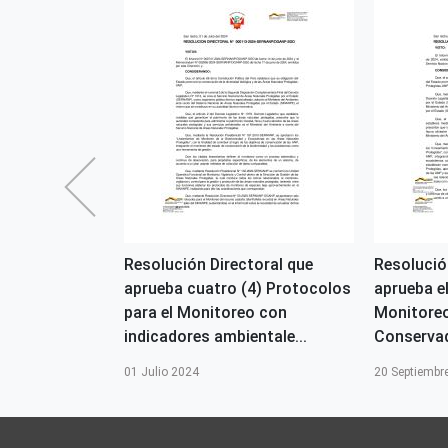
dencial que
Resolución Directoral que
Resolució
iva General
aprueba cuatro (4) Protocolos
aprueba e
amiento de
para el Monitoreo con
Monitoreo
..
indicadores ambientale...
Conservad
01 Julio 2024
20 Septiembr