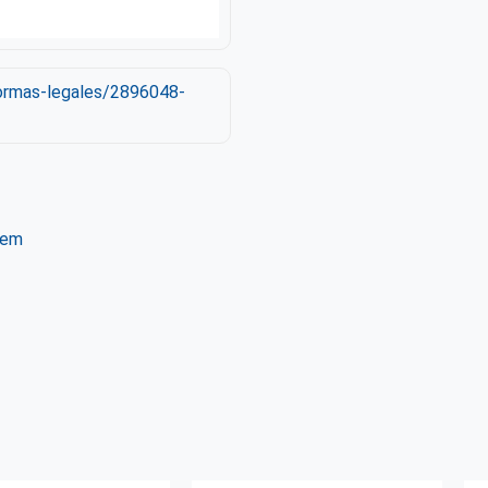
normas-legales/2896048-
tem
ter
WhatsApp