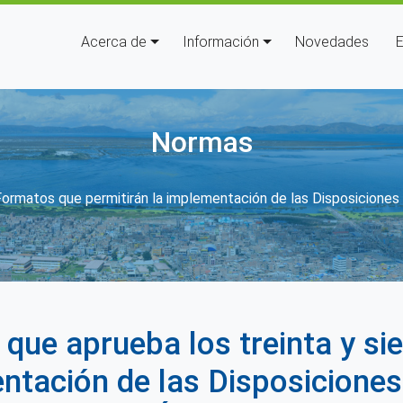
Navegación principal
Acerca de
Información
Novedades
E
Normas
 a la navegación
) Formatos que permitirán la implementación de las Disposicion
 que aprueba los treinta y s
entación de las Disposicion