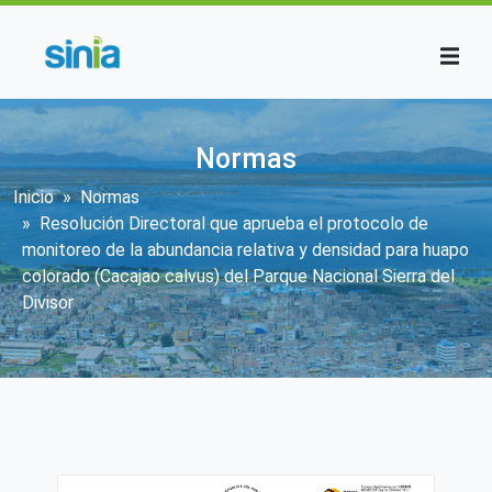
Pasar al contenido principal
Normas
Sobrescribir enlaces de ayuda a la n
Inicio
Normas
Resolución Directoral que aprueba el protocolo de
monitoreo de la abundancia relativa y densidad para huapo
colorado (Cacajao calvus) del Parque Nacional Sierra del
Divisor