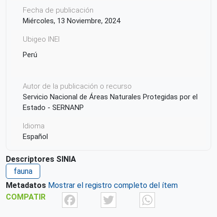
Fecha de publicación
Miércoles, 13 Noviembre, 2024
Ubigeo INEI
Perú
Autor de la publicación o recurso
Servicio Nacional de Áreas Naturales Protegidas por el
Estado - SERNANP
Idioma
Español
País de origen de la Publicación o Recurso
Descriptores SINIA
Perú
fauna
Metadatos
Mostrar el registro completo del ítem
Facebook
Twitter
What
COMPATIR