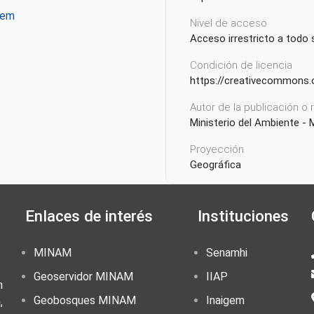
tem
Nivel de acceso
ter
WhatsApp
Acceso irrestricto a todo
Condición de licencia
https://creativecommons.o
Autor de la publicación o
Ministerio del Ambiente -
Proyección
Geográfica
Ámbito Territorial
Enlaces de interés
Instituciones
Perú
MINAM
Senamhi
Geoservidor MINAM
IIAP
n
Geobosques MINAM
Inaigem
,