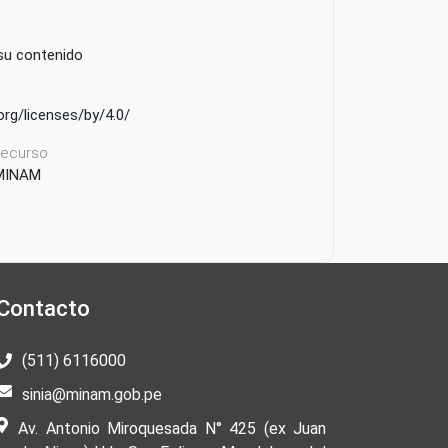
 su contenido
rg/licenses/by/4.0/
 recurso
 MINAM
Contacto
(511) 6116000
sinia@minam.gob.pe
Av. Antonio Miroquesada N° 425 (ex Juan