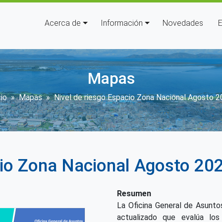
Navegación principal
Acerca de
Información
Novedades
E
Mapas
obrescribir enlaces de ayuda a 
cio
Mapas
Nivel de riesgo Espacio Zona Nacional Agosto 
cio Zona Nacional Agosto 20
Resumen
La Oficina General de Asunt
actualizado que evalúa los