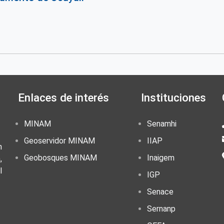
Enlaces de interés
Instituciones
MINAM
Senamhi
Geoservidor MINAM
IIAP
n
Geobosques MINAM
Inaigem
,
l
IGP
Senace
Sernanp