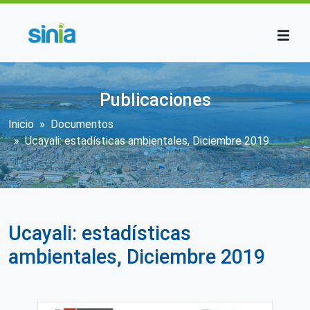
Pasar al contenido principal
Publicaciones
Sobrescribir enlaces de ayuda a la n
Inicio
Documentos
Ucayali: estadísticas ambientales, Diciembre 2019
Ucayali: estadísticas
ambientales, Diciembre 2019