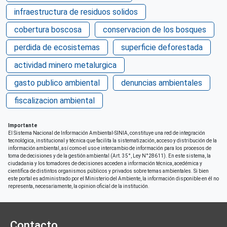
infraestructura de residuos solidos
cobertura boscosa
conservacion de los bosques
perdida de ecosistemas
superficie deforestada
actividad minero metalurgica
gasto publico ambiental
denuncias ambientales
fiscalizacion ambiental
Importante
El Sistema Nacional de Información Ambiental-SINIA, constituye una red de integración
tecnológica, institucional y técnica que facilita la sistematización, acceso y distribución de la
información ambiental, así como el uso e intercambio de información para los procesos de
toma de decisiones y de la gestión ambiental (Art. 35°, Ley N°28611). En este sistema, la
ciudadania y los tomadores de decisiones acceden a información técnica, acedémica y
científica de distintos organismos públicos y privados sobre temas ambientales. Si bien
este portal es administrado por el Ministerio del Ambiente, la información disponible en él no
representa, necesariamente, la opinion oficial de la institución.
Contacto