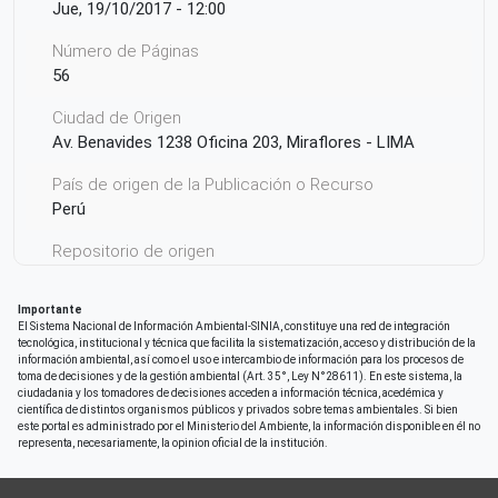
Jue, 19/10/2017 - 12:00
Número de Páginas
56
Ciudad de Origen
Av. Benavides 1238 Oficina 203, Miraflores - LIMA
País de origen de la Publicación o Recurso
Perú
Repositorio de origen
SIAR San Martín
Importante
El Sistema Nacional de Información Ambiental-SINIA, constituye una red de integración
tecnológica, institucional y técnica que facilita la sistematización, acceso y distribución de la
información ambiental, así como el uso e intercambio de información para los procesos de
toma de decisiones y de la gestión ambiental (Art. 35°, Ley N°28611). En este sistema, la
ciudadania y los tomadores de decisiones acceden a información técnica, acedémica y
científica de distintos organismos públicos y privados sobre temas ambientales. Si bien
este portal es administrado por el Ministerio del Ambiente, la información disponible en él no
representa, necesariamente, la opinion oficial de la institución.