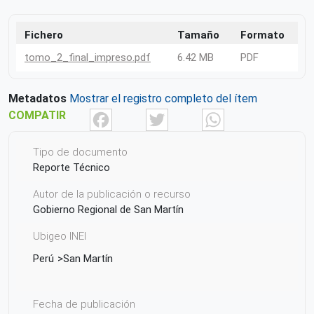
Fichero
Tamaño
Formato
tomo_2_final_impreso.pdf
6.42 MB
PDF
Metadatos
Mostrar el registro completo del ítem
Facebook
Twitter
What
COMPATIR
Tipo de documento
Reporte Técnico
Autor de la publicación o recurso
Gobierno Regional de San Martín
Ubigeo INEI
Perú
San Martín
Fecha de publicación