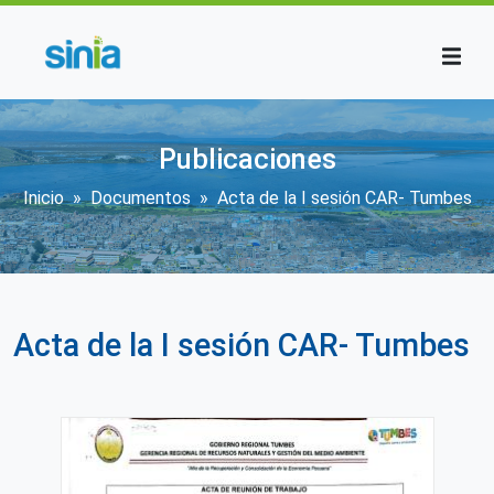
Pasar al contenido principal
Publicaciones
Sobrescribir enlaces de ayuda a la n
Inicio
Documentos
Acta de la I sesión CAR- Tumbes
Acta de la I sesión CAR- Tumbes