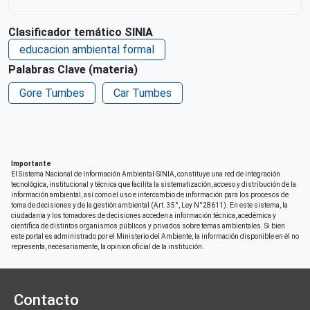
Ciudad de Origen
Clasificador temático SINIA
Tumbes
educacion ambiental formal
Derechos de acceso
Palabras Clave (materia)
Acceso irrestricto a todo su contenido
Gore Tumbes
Car Tumbes
Repositorio de origen
SIAR Tumbes
Importante
El Sistema Nacional de Información Ambiental-SINIA, constituye una red de integración
tecnológica, institucional y técnica que facilita la sistematización, acceso y distribución de la
información ambiental, así como el uso e intercambio de información para los procesos de
toma de decisiones y de la gestión ambiental (Art. 35°, Ley N°28611). En este sistema, la
ciudadania y los tomadores de decisiones acceden a información técnica, acedémica y
científica de distintos organismos públicos y privados sobre temas ambientales. Si bien
este portal es administrado por el Ministerio del Ambiente, la información disponible en él no
representa, necesariamente, la opinion oficial de la institución.
Contacto