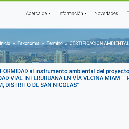
Navegación principal
Acerca de
Información
Novedades
E
Sobrescribir enlaces de ayuda 
Inicio
Taxonomía
Término
CERTIFICACION AMBIENTA
NFORMIDAD al instrumento ambiental del proyect
DAD VIAL INTERURBANA EN VÍA VECINA MIAM –
, DISTRITO DE SAN NICOLAS"